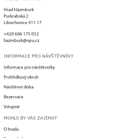
Hrad Házmburk
Purkrabská 2
Libochovice 411 17
+420 606 175 052
hazmburk@npu.cz
INFORMACE PRO NÁVŠTĚVNÍKY
Informace pro návštěvníky
Prohlídkový okruh
Návštěvní doba
Rezervace
Vstupné
MOHLO BY VÁS ZAJÍMAT
O hradu