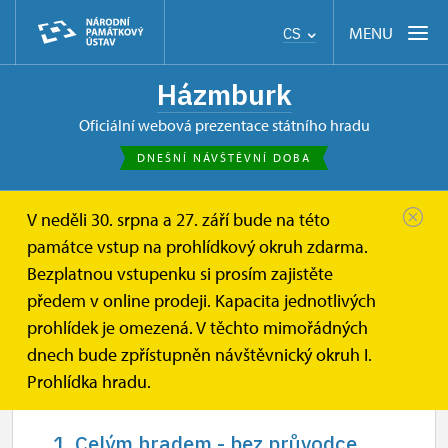
MENU
CS
Házmburk
oficiální webová prezentace státního hradu
DNEŠNÍ NÁVŠTĚVNÍ DOBA
V neděli 30. srpna a 27. září bude na této
Házmburk
Informace pro návštěvníky
Návštěvní doba
památce vstup na prohlídkový okruh zdarma.
Bezplatnou vstupenku si prosím zajistěte
Návštěvní doba
předem v online prodeji. Kapacita jednotlivých
prohlídek je omezená. V těchto mimořádných
dnech bude zpřístupněn návštěvnický okruh I.
Prohlídka hradu.
1. Celým hradem - bez průvodce