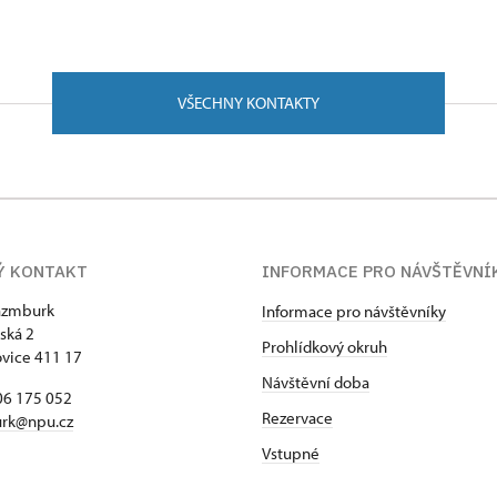
nou školu ekonomického zaměření. V roce 2000 nastoupila n
VŠECHNY KONTAKTY
 (kastelánkou). V roce 2004 a 2005 studovala kurz památko
Ý KONTAKT
INFORMACE PRO NÁVŠTĚVNÍ
ázmburk
Informace pro návštěvníky
ská 2
Prohlídkový okruh
vice 411 17
Návštěvní doba
06 175 052
Rezervace
rk@npu.cz
Vstupné