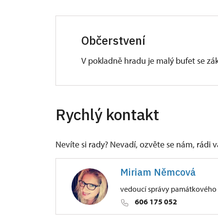
Občerstvení
V pokladně hradu je malý bufet se z
Rychlý kontakt
Nevíte si rady? Nevadí, ozvěte se nám, rádi
Miriam Němcová
vedoucí správy památkového o
606 175 052