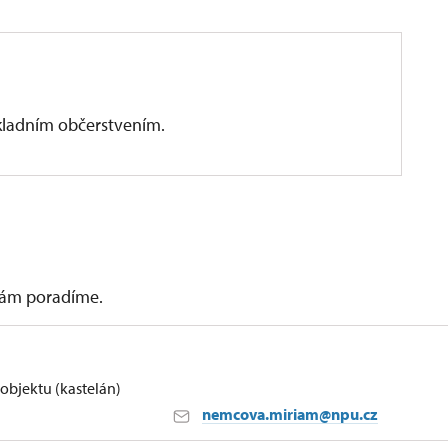
ákladním občerstvením.
 vám poradíme.
bjektu (kastelán)
nemcova.miriam@npu.cz