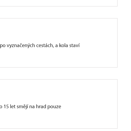
í po vyznačených cestách, a kola staví
o 15 let smějí na hrad pouze