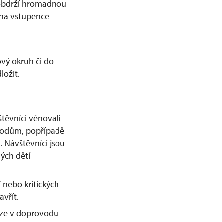
 obdrží hromadnou
 na vstupence
ový okruh či do
ložit.
štěvníci věnovali
hodům, popřípadě
. Návštěvníci jsou
ých dětí
nebo kritických
vřít.
uze v doprovodu