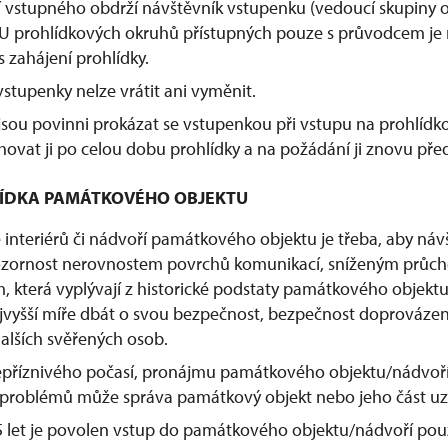
í vstupného obdrží návštěvník vstupenku (vedoucí skupiny
 U prohlídkových okruhů přístupných pouze s průvodcem je
 zahájení prohlídky.
tupenky nelze vrátit ani vyměnit.
jsou povinni prokázat se vstupenkou při vstupu na prohlídk
hovat ji po celou dobu prohlídky a na požádání ji znovu před
HLÍDKA PAMÁTKOVÉHO OBJEKTU
e interiérů či nádvoří památkového objektu je třeba, aby náv
zornost nerovnostem povrchů komunikací, sníženým průc
m, která vyplývají z historické podstaty památkového objektu
jvyšší míře dbát o svou bezpečnost, bezpečnost doprovázen
alších svěřených osob.
příznivého počasí, pronájmu památkového objektu/nádvoří 
 problémů může správa památkový objekt nebo jeho část uza
 let je povolen vstup do památkového objektu/nádvoří po