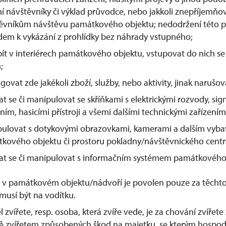
ní návštěvníky či výklad průvodce, nebo jakkoli znepříjemňo
ěvníkům návštěvu památkového objektu; nedodržení této 
em k vykázání z prohlídky bez náhrady vstupného;
a pít v interiérech památkového objektu, vstupovat do nich se
;
ovat zde jakékoli zboží, služby, nebo aktivity, jinak narušov
at se či manipulovat se skříňkami s elektrickými rozvody, sig
ním, hasicími přístroji a všemi dalšími technickými zařízením
ulovat s dotykovými obrazovkami, kamerami a dalším vyb
kového objektu či prostoru pokladny/návštěvnického centr
at se či manipulovat s informačním systémem památkového
t v památkovém objektu/nádvoří je povolen pouze za těcht
 musí být na vodítku.
l zvířete, resp. osoba, která zvíře vede, je za chování zvíře
ě zvířetem způsobených škod na majetku, se kterým hospod