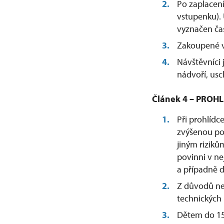
Po zaplacen
vstupenku).
vyznačen čas
Zakoupené vs
Návštěvníci 
nádvoří, usc
Článek 4 – PRO
Při prohlídc
zvýšenou po
jiným riziků
povinni v ne
a případně d
Z důvodů ne
technických
Dětem do 15