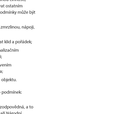
vat ostatním
podmínky může být
 zmrzlinou, nápoji,
at klid a pořádek;
nalizačním
i;
avením
a;
 objektu.
o podmínek:
te zodpovědná, a to
aří Národní