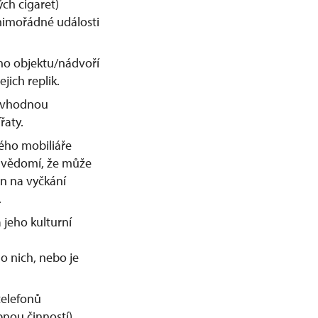
ch cigaret)
mimořádné události
ho objektu/nádvoří
jich replik.
nevhodnou
řaty.
ného mobiliáře
 vědomí, že může
n na vyčkání
.
 jeho kulturní
o nich, nebo je
telefonů
bnou činností)