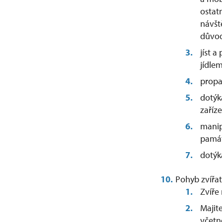
ostat
návšt
důvod
jíst 
jídlem
propag
dotýk
zaříze
manip
památ
dotýk
Pohyb zvířa
Zvíře
Majite
včetn