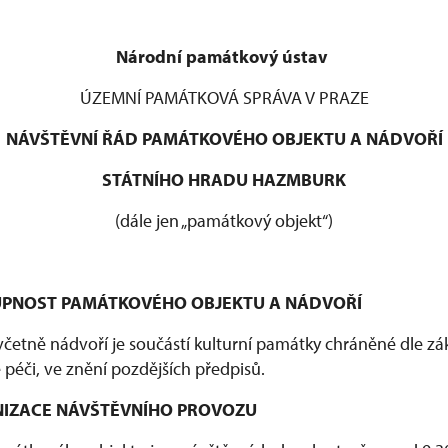
Národní památkový ústav
ÚZEMNÍ PAMÁTKOVÁ SPRÁVA V PRAZE
NÁVŠTĚVNÍ ŘÁD PAMÁTKOVÉHO OBJEKTU A NÁDVOŘÍ
STÁTNÍHO HRADU HAZMBURK
(dále jen „památkový objekt“)
STUPNOST PAMÁTKOVÉHO OBJEKTU A NÁDVOŘÍ
četně nádvoří je součástí kulturní památky chráněné dle zák
péči, ve znění pozdějších předpisů.
ANIZACE NÁVŠTĚVNÍHO PROVOZU