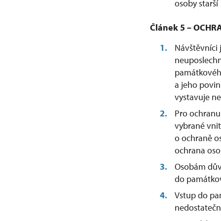
osoby starší
Článek 5 – OCH
Návštěvníci 
neuposlechn
památkového
a jeho povin
vystavuje n
Pro ochranu 
vybrané vni
o ochraně o
ochrana oso
Osobám důvod
do památkov
Vstup do pa
nedostatečn