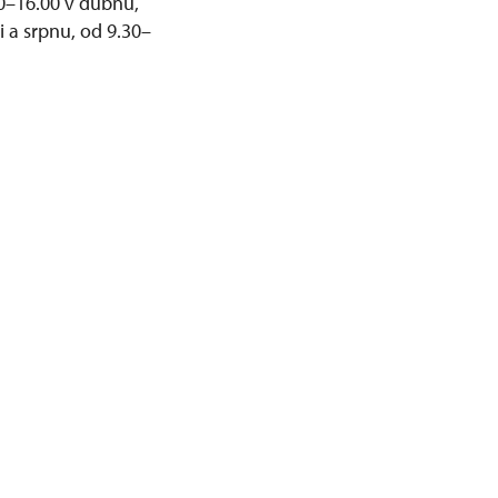
0–16.00 v dubnu,
i a srpnu, od 9.30–