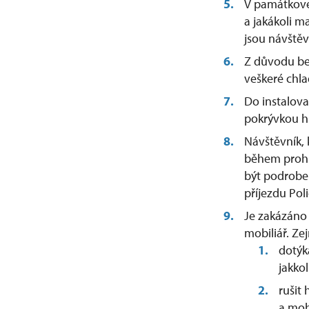
V památkovém
a jakákoli 
jsou návštěv
Z důvodu be
veškeré chla
Do instalova
pokrývkou hl
Návštěvník, 
během prohl
být podrobe
příjezdu Pol
Je zakázáno 
mobiliář. Ze
dotýk
jakko
rušit
a mob