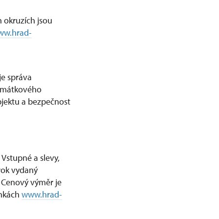
h okruzích jsou
ww.hrad-
je správa
památkového
jektu a bezpečnost
Vstupné a slevy,
 rok vydaný
Cenový výměr je
ánkách
www.hrad-