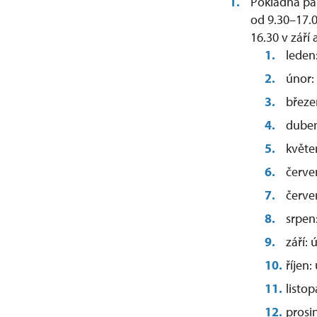
Pokladna pa
od 9.30–17.0
16.30 v září 
leden
únor:
březe
duben
květe
červe
červe
srpen
září:
říjen
listo
prosi