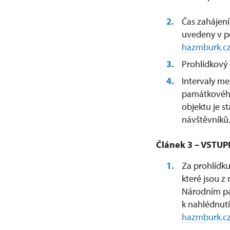
Čas zahájení
uvedeny v p
hazmburk.c
Prohlídkový 
Intervaly me
památkového
objektu je 
návštěvníků
Článek 3 – VSTUP
Za prohlídku
které jsou z
Národním pa
k nahlédnut
hazmburk.c