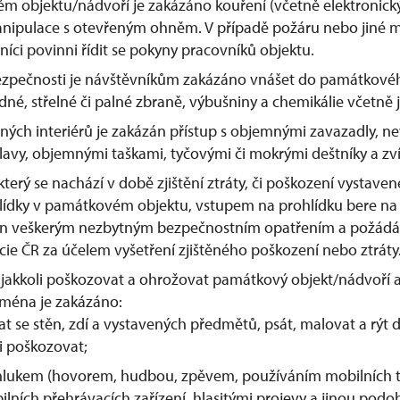
 objektu/nádvoří je zakázáno kouření (včetně elektronický
manipulace s otevřeným ohněm. V případě požáru nebo jiné 
níci povinni řídit se pokyny pracovníků objektu.
zpečnosti je návštěvníkům zakázáno vnášet do památkové
dné, střelné či palné zbraně, výbušniny a chemikálie včetně je
ných interiérů je zakázán přístup s objemnými zavazadly, 
avy, objemnými taškami, tyčovými či mokrými deštníky a zví
který se nachází v době zjištění ztráty, či poškození vystave
ídky v památkovém objektu, vstupem na prohlídku bere na
n veškerým nezbytným bezpečnostním opatřením a požádá
icie ČR za účelem vyšetření zjištěného poškození nebo ztráty
jakkoli poškozovat a ohrožovat památkový objekt/nádvoří a
jména je zakázáno:
at se stěn, zdí a vystavených předmětů, psát, malovat a rýt d
li poškozovat;
 hlukem (hovorem, hudbou, zpěvem, používáním mobilních 
ilních přehrávacích zařízení, hlasitými projevy a jinou podo