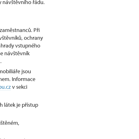
ky návštěvního řádu.
 zaměstnanců. Při
vštěvníků, ochrany
náhrady vstupného
se návštěvník
.
obiliáře jsou
mem. Informace
u.cz
v sekci
látek je přístup
ištěném,