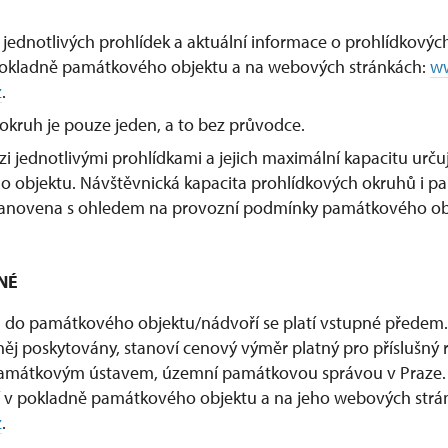
 jednotlivých prohlídek a aktuální informace o prohlídkovýc
okladně památkového objektu a na webových stránkách:
w
z
.
okruh je pouze jeden, a to bez průvodce.
zi jednotlivými prohlídkami a jejich maximální kapacitu urču
 objektu. Návštěvnická kapacita prohlídkových okruhů i 
stanovena s ohledem na provozní podmínky památkového ob
.
NÉ
 do památkového objektu/nádvoří se platí vstupné předem. 
 něj poskytovány, stanoví cenový výměr platný pro příslušný
mátkovým ústavem, územní památkovou správou v Praze. 
í v pokladně památkového objektu a na jeho webových str
z
.