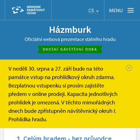
MENU
CS
Házmburk
oficiální webová prezentace státního hradu
DNEŠNÍ NÁVŠTĚVNÍ DOBA
V neděli 30. srpna a 27. září bude na této
Házmburk
Informace pro návštěvníky
Návštěvní doba
památce vstup na prohlídkový okruh zdarma.
Bezplatnou vstupenku si prosím zajistěte
Návštěvní doba
předem v online prodeji. Kapacita jednotlivých
prohlídek je omezená. V těchto mimořádných
dnech bude zpřístupněn návštěvnický okruh I.
Prohlídka hradu.
1. Celým hradem - bez průvodce