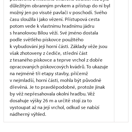
důležitým obranným prvkem a přístup do ní byl
možný jen po visuté pavlači v poschodí. Svého
času sloužila i jako vězení. Přístupová cesta
potom vede k vlastnímu hradnímu jádru
s hranolovou Bílou věží. Své jméno dostala
podle světlého pískovce použitého
k vybudování její horní části. Základy věže jsou
však zhotoveny z čediče, střední část
z tesaného pískovce a teprve vrchol z dobře
opracovaných pískovcových kvádrů. To ukazuje
na nejméně tři etapy stavby, přičemž
v nejmladší, horní části, mohla být původně
dřevěná. Je to pravděpodobné, protože jinak
by věž nepřesahovala okolní hradbu. Věž
dosahuje výšky 26 m a určitě stojí za to
vystoupat až na její vrchol, odkud se nabízí
nádherný výhled.
Během osmnácti let byl Házmburk a zejména