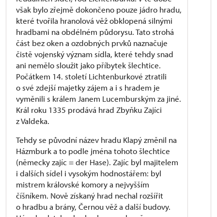
však bylo zřejmě dokončeno pouze jádro hradu,
které tvořila hranolová věž obklopená silnými
hradbami na obdélném půdorysu. Tato strohá
část bez oken a ozdobných prvků naznačuje
čistě vojenský význam sídla, které tehdy snad
ani nemělo sloužit jako příbytek šlechtice.
Počátkem 14. století Lichtenburkové ztratili
o své zdejší majetky zájem a i s hradem je
vyměnili s králem Janem Lucemburským za jiné.
Král roku 1335 prodává hrad Zbyňku Zajíci
z Valdeka.
Tehdy se původní název hradu Klapý změnil na
Házmburk a to podle jména tohoto šlechtice
(německy zajíc = der Hase). Zajíc byl majitelem
i dalších sídel i vysokým hodnostářem: byl
mistrem královské komory a nejvyšším
číšníkem. Nově získaný hrad nechal rozšířit
o hradbu a brány, Černou věž a další budovy.