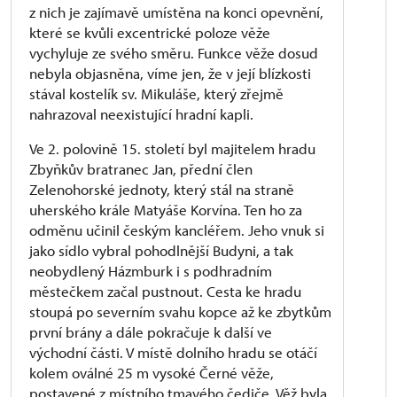
z nich je zajímavě umístěna na konci opevnění,
které se kvůli excentrické poloze věže
vychyluje ze svého směru. Funkce věže dosud
nebyla objasněna, víme jen, že v její blízkosti
stával kostelík sv. Mikuláše, který zřejmě
nahrazoval neexistující hradní kapli.
Ve 2. polovině 15. století byl majitelem hradu
Zbyňkův bratranec Jan, přední člen
Zelenohorské jednoty, který stál na straně
uherského krále Matyáše Korvína. Ten ho za
odměnu učinil českým kancléřem. Jeho vnuk si
jako sídlo vybral pohodlnější Budyni, a tak
neobydlený Házmburk i s podhradním
městečkem začal pustnout. Cesta ke hradu
stoupá po severním svahu kopce až ke zbytkům
první brány a dále pokračuje k další ve
východní části. V místě dolního hradu se otáčí
kolem oválné 25 m vysoké Černé věže,
postavené z místního tmavého čediče. Věž byla