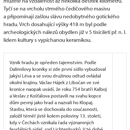
můžete na vzdálenost až několika desítek kilometrů.
Tyčí se na vrcholu strmého čedičového masivu
a připomínají zašlou slávu nedobytného gotického
hradu. Vrch dosahující výšky 418 m byl podle
archeologických nálezů obydlen již v 5 tisíciletí př. n. l.
lidem kultury s vypíchanou keramikou.
Vznik hradu je opředen tajemstvím. Podle
Dalimilovy kroniky si zde první sídlo vybudoval
jakýsi Léva a se svou družinou odtud ovládal
okolní krajinu. Václav Hájek z Libočan ve své
kronice naopak uvádí, že roku 754 bratři Kalboj
a Veslav z Košťálova postavili na svahu kopce
dům pevný jako hrad a nazvali ho Klopaj.
Stavbu, která se dochovala do současnosti,
založil téměř jistě kolem poloviny 13. století,
kdy v Čechách vznikala řada významných
feudálních sídel, rod Lichtenburků. V té době