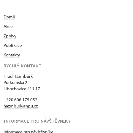
přilehlá obec Klapý třikrát postižena rozsáhlými
sesuvy horniny. Poprvé se dala mohutná vrstva
o rozsahu asi 7200 metrů čtverečních do pohybu
Domů
dne 3. srpna 1882 v ranních hodinách. Za silného
Akce
rachotu a burácení kamene se celý den přibližovala
k obytným domům a její pohyb trval i v noci až do
Zprávy
čtvrté hodiny ranní. Zděšené obyvatelstvo
Publikace
probdělo ve strachu celou noc, ale sesuv horniny,
který někteří chápali jako výstražné znamení, obec
Kontakty
prozatím nezasáhl. K jejímu okraji se však vytlačila
RYCHLÝ KONTAKT
mohutná tříštivá hráz, která nevěstila nic dobrého.
Podruhé se hora otevřela právě v době, kdy se
Hrad Házmburk
podle pověsti lidem otevírají zázračné poklady.
Purkrabská 2
Libochovice 411 17
Předzvěstí katastrofy byl ojedinělý posun dne
12. března 1898, který způsobil dvě hlavní podélné
+420 606 175 052
trhliny. Hned sice ustal, ale někteří lidé i nadále
hazmburk@npu.cz
varovali před změnami, k nimž jistě dochází pod
zemským povrchem. Ve čtvrtek 7. dubna 1898 se
INFORMACE PRO NÁVŠTĚVNÍKY
vedle dvou hlavních trhlin objevila řada příčných
trhlinek a také půda se místy vzdouvala. Na cestě
Informace pro návštěvníky