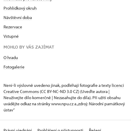
se vytvořily vlny a okrouhlá studánka pana Šarhana
Prohlídkový okruh
se začala měnit v elipsu. Na Velký pátek o 3. hodině
ranní začala praskat okna a dveře v chalupách
Návštěvní doba
u Šumů a Prágrů, které se o šesté hodině zřítily.
Rezervace
Lidé pochopili, že proti přírodním silám jsou zcela
Vstupné
bozmocní. V této době se uvolnila celá masa
horniny v podobě lichoběžníku o výměře asi
MOHLO BY VÁS ZAJÍMAT
50 strychů, později upřesněná na 49 350 metrů
čtverečních. Šířka lavinové vlny činila 350 metrů.
O hradu
Hornina se posouvala rychlostí viditelnou pouhým
Fotogalerie
okem až do druhé hodiny odpolední, pak už
rychlosti ubývalo, i když pozvolný pohyb trval ještě
celou Bílou sobotu a zastavil se až na Boží hod
Není-li výslovně uvedeno jinak, podléhají fotografie a texty
licenci
velikonoční. Za 55 hodin se půda posunula
Creative Commons
(CC BY-NC-ND 3.0 CZ) (Uveďte autora |
Neužívejte dílo komerčně | Nezasahujte do díla). Při užití obsahu
o 54 metrů, čili pohybovala se rychlostí téměř
uvádějte odkaz na stránky www.npu.cz a „zdroj: Národní památkový
jednoho metru za hodinu. Jak zaznamenal učitel
ústav“
Karel Křenek, dole se vytvořil násep asi 5 metrů
vysoký. který odstrčil první řadu domů a rozmetal je
jako domeček z karet. Druhá řada domků byla
Právní ujednání
Prohlášení o přístupnosti
Řešení