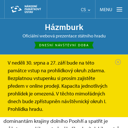
MENU
CS
Házmburk
oficiální webová prezentace státního hradu
DNEŠNÍ NÁVŠTĚVNÍ DOBA
V neděli 30. srpna a 27. září bude na této
Házmburk
O hradu
Historie
památce vstup na prohlídkový okruh zdarma.
Bezplatnou vstupenku si prosím zajistěte
Historie hradu Házmburk
předem v online prodeji. Kapacita jednotlivých
prohlídek je omezená. V těchto mimořádných
Pokud za královnu Českého středohoří považujeme
dnech bude zpřístupněn návštěvnický okruh I.
Milešovku, králem může být jedině Házmburk. Věže
Prohlídka hradu.
této zříceniny patří k nepřehlédnutelným
dominantám krajiny dolního Poohří a spatřit je