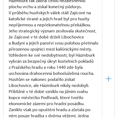
Házmburk tak zabral celou nezalesněnou
plochu vrchu a získal konečný půdorys.
V průběhu husitských válek stáli Zajícové na
katolické straně a jejich hrad byl pro husity
nepříjemnou a nepřekonatelnou překážkou.
Jeho strategický význam zesilovala skutečnost,
že Zajícové v té době drželi Libochovice
a Budyni a jejich panství svou polohou přetínalo
přirozenou spojnici mezi kališnickými městy.
Vzhledem ke své nedobytnosti, byl Házmburk
vybrán za bezpečný úkryt kostelních pokladů
z Pražského hradu a roku 1440 zde byla
uschována drahocenná bohoslužebná roucha.
Husitům se nakonec podařilo získat
Libochovice, ale Házmburk nikdy nedobyli.
Přibližně v té době vzniklo na jižním svahu
kopce městečko Podhradí, které tvořilo
ekonomické zázemí pro hradní posádku.
Zaniklo však po opuštění hradu a zůstala po
něm pouze hradba s dvěma věžemi. Jedna