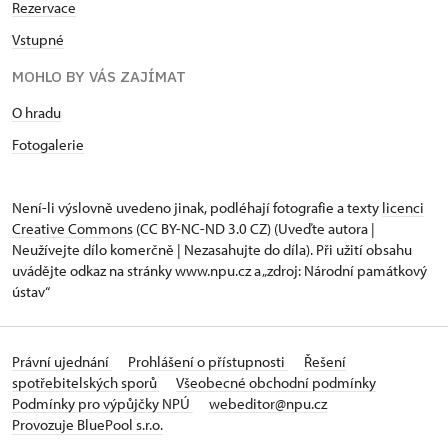
Rezervace
Vstupné
MOHLO BY VÁS ZAJÍMAT
O hradu
Fotogalerie
Není-li výslovně uvedeno jinak, podléhají fotografie a texty
licenci
Creative Commons
(CC BY-NC-ND 3.0 CZ) (Uveďte autora |
Neužívejte dílo komerčně | Nezasahujte do díla). Při užití obsahu
uvádějte odkaz na stránky www.npu.cz a „zdroj: Národní památkový
ústav“
Právní ujednání
Prohlášení o přístupnosti
Řešení
spotřebitelských sporů
Všeobecné obchodní podmínky
Podmínky pro výpůjčky NPÚ
webeditor@npu.cz
Provozuje BluePool s.r.o.