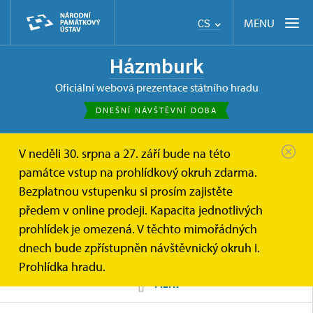
MENU
CS
Házmburk
oficiální webová prezentace státního hradu
DNEŠNÍ NÁVŠTĚVNÍ DOBA
V neděli 30. srpna a 27. září bude na této
Házmburk
Zprávy
památce vstup na prohlídkový okruh zdarma.
Bezplatnou vstupenku si prosím zajistěte
Novinky
předem v online prodeji. Kapacita jednotlivých
prohlídek je omezená. V těchto mimořádných
dnech bude zpřístupněn návštěvnický okruh I.
Prohlídka hradu.
FILTR