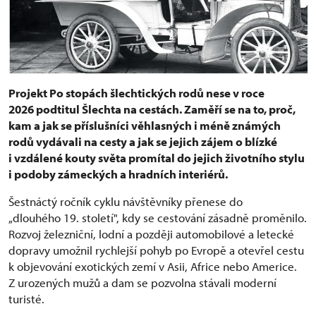
Projekt Po stopách šlechtických rodů nese v roce
2026 podtitul Šlechta na cestách. Zaměří se na to, proč,
kam a jak se příslušníci věhlasných i méně známých
rodů vydávali na cesty a jak se jejich zájem o blízké
i vzdálené kouty světa promítal do jejich životního stylu
i podoby zámeckých a hradních interiérů.
Šestnáctý ročník cyklu návštěvníky přenese do
„dlouhého 19. století", kdy se cestování zásadně proměnilo.
Rozvoj železniční, lodní a později automobilové a letecké
dopravy umožnil rychlejší pohyb po Evropě a otevřel cestu
k objevování exotických zemí v Asii, Africe nebo Americe.
Z urozených mužů a dam se pozvolna stávali moderní
turisté.