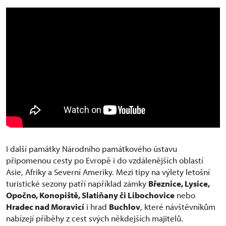
I další památky Národního památkového ústavu
připomenou cesty po Evropě i do vzdálenějších oblastí
Asie, Afriky a Severní Ameriky. Mezi tipy na výlety letošní
turistické sezony patří například zámky
Březnice, Lysice,
Opočno, Konopiště, Slatiňany či Libochovice
nebo
Hradec nad Moravicí
i hrad
Buchlov
, které návštěvníkům
nabízejí příběhy z cest svých někdejších majitelů.