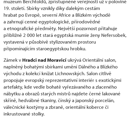
muzeum Berchtoldů, zpřístupněné veřejnosti už v polovině
19. století. Sbírky vznikly díky dalekým cestám
hrabat po Evropě, severní Africe a Blízkém východě
a zahrnují cenné egyptologické, přírodovědné
a etnografické předměty. Největší pozornost přitahuje
přibližně 2 000 let stará egyptská mumie ženy Nefersobek,
vystavená v působivě stylizovaném prostoru
připomínajícím staroegyptskou hrobku.
Zámek v
Hradci nad Moravicí
ukrývá Orientální salon,
naplněný bohatými sbírkami umění Dálného a Blízkého
východu z kolekcí knížat Lichnowských. Salon citlivě
propojuje evropský reprezentativní interiér s exotickými
artefakty, kde vedle bohatě vyřezávaného a zlaceného
nábytku a obrazů starých mistrů najdete černé lakované
skříně, hedvábné tkaniny, čínský a japonský porcelán,
válečnické kostýmy a zbraně, orientální koberce či
inkrustované stolky.