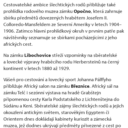
Cestovatelské ambice šlechtických rodů přibližuje také
prohlídka rodového muzea zámku
Opočno
, která zahrnuje
sbírku předmětů dovezených hrabětem Josefem II.
Colloredo-Mansfeldem ze Severní Ameriky v letech 1904–
1906. Zatímco hlavní prohlídkový okruh v prvním patře pak
návštěvníky seznamuje se sbírkami pocházejícími z jeho
afrických cest.
Na zámku
Libochovice
střeží vzpomínky na sběratelské
a lovecké výpravy hraběcího rodu Herbersteinů na černý
kontinent v letech 1880 až 1929.
Vášeň pro cestování a lovecký sport Johanna Pálffyho
přibližuje Africký salon na zámku
Březnice
. Africký sál na
zámku Telč i sezónní výstava na hradě Grabštejn
připomenou cesty Karla Podstatského z Lichtenštejna do
Súdánu a Keni. Sběratelské zájmy šlechtických rodů a jejich
okouzlení antickým světem, starověkým Egyptem či
Orientem dnes dokládají kabinety kuriozit a zámecká
muzea, jež dodnes ukrývají předměty přivezené z cest po