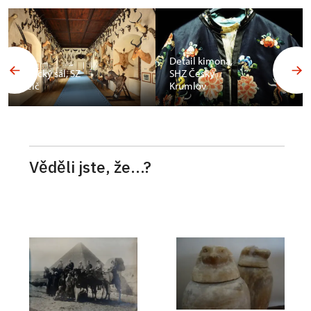
Budoár
Františka
Detail kimona,
Ferdinanda d
SHZ Český
´Este, SZ
Krumlov
Konopiště
Věděli jste, že...?