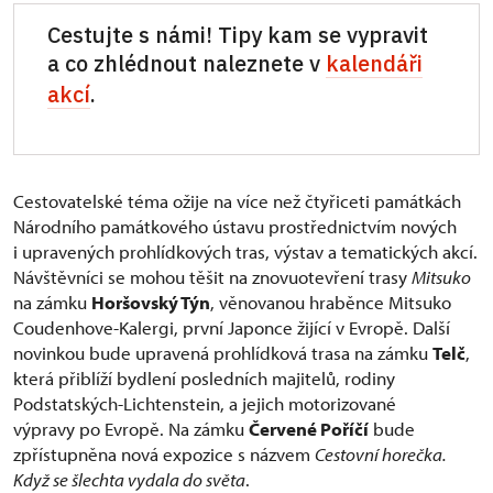
Cestujte s námi! Tipy kam se vypravit
a co zhlédnout naleznete v
kalendáři
akcí
.
Cestovatelské téma ožije na více než čtyřiceti památkách
Národního památkového ústavu prostřednictvím nových
i upravených prohlídkových tras, výstav a tematických akcí.
Návštěvníci se mohou těšit na znovuotevření trasy
Mitsuko
na zámku
Horšovský Týn
, věnovanou hraběnce Mitsuko
Coudenhove-Kalergi, první Japonce žijící v Evropě. Další
novinkou bude upravená prohlídková trasa na zámku
Telč
,
která přiblíží bydlení posledních majitelů, rodiny
Podstatských-Lichtenstein, a jejich motorizované
výpravy po Evropě. Na zámku
Červené Poříčí
bude
zpřístupněna nová expozice s názvem
Cestovní horečka.
Když se šlechta vydala do světa
.