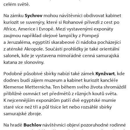
celém světě.
Na zámku
Sychrov
mohou návštěvníci obdivovat kabinet
kuriozit se suvenýry, které si Rohanové přivezli z cest po
Africe, Americe i Evropě. Mezi vystavenými exponáty
zaujmou například olejové lampičky z Pompejí
a Jeruzaléma, egyptští skarabeové či nádoba pocházející
z aténské Akropole. Součástí prohlídky je také orientální
salonek, kde je vystavena mimořádně cenná samurajská
katana ze slonoviny.
Podobně působivé sbírky nabízí také zámek
Kynžvart
, kde
dodnes budí zájem muzeum a kabinet kuriozit kancléře
Klemense Metternicha. Ten během svého života shromáždil
přibližně osmnáct set předmětů z různých koutů světa.
K nejcennějším exponátům patří dvě egyptské mumie
staré více než tři a půl tisíce let nebo rozsáhlé sbírky
samurajské zbroje.
Na hradě
Buchlov
návštěvníci objeví pozoruhodné rodinné