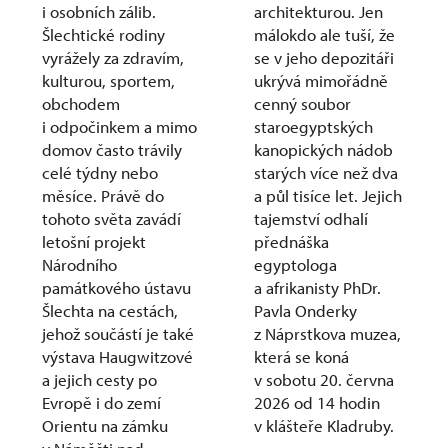
i osobních zálib.
architekturou. Jen
Šlechtické rodiny
málokdo ale tuší, že
vyrážely za zdravím,
se v jeho depozitáři
kulturou, sportem,
ukrývá mimořádně
obchodem
cenný soubor
i odpočinkem a mimo
staroegyptských
domov často trávily
kanopických nádob
celé týdny nebo
starých více než dva
měsíce. Právě do
a půl tisíce let. Jejich
tohoto světa zavádí
tajemství odhalí
letošní projekt
přednáška
Národního
egyptologa
památkového ústavu
a afrikanisty PhDr.
Šlechta na cestách,
Pavla Onderky
jehož součástí je také
z Náprstkova muzea,
výstava Haugwitzové
která se koná
a jejich cesty po
v sobotu 20. června
Evropě i do zemí
2026 od 14 hodin
Orientu na zámku
v klášteře Kladruby.